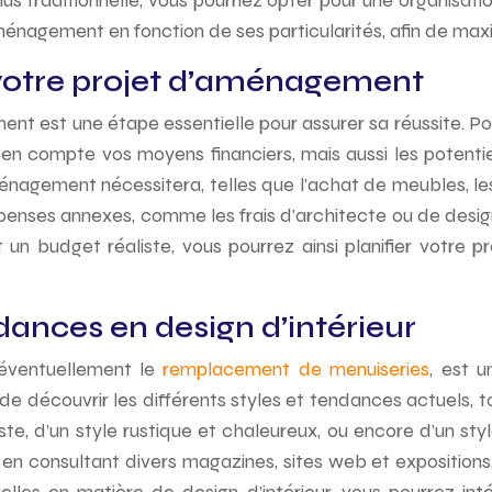
lus traditionnelle, vous pourriez opter pour une organisat
nagement en fonction de ses particularités, afin de maximi
r votre projet d’aménagement
ent est une étape essentielle pour assurer sa réussite. 
 en compte vos moyens financiers, mais aussi les potenti
énagement nécessitera, telles que l’achat de meubles, le
nses annexes, comme les frais d’architecte ou de designe
n budget réaliste, vous pourrez ainsi planifier votre 
ndances en design d’intérieur
t éventuellement le
remplacement de menuiseries
, est u
n de découvrir les différents styles et tendances actuels
e, d’un style rustique et chaleureux, ou encore d’un sty
r en consultant divers magazines, sites web et expositions