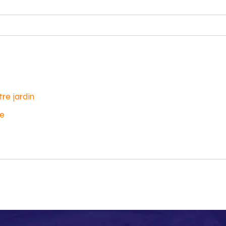
re jardin
le