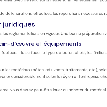
égulier avec de l’eau savonneuse suffit généralement pour
 de détériorations, effectuez les réparations nécessaires 
 juridiques
iez les réglementations en vigueur. Une bonne préparation v
main-d’œuvre et équipements
acteurs : la surface, le type de béton choisi, les finitio
les matériaux (béton, adjuvants, traitements, etc.), selon
arier considérablement selon la région et l’entreprise ch
même, vous devrez peut-être louer ou acheter du matériel 
s