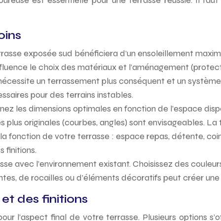
ureuse est essentielle pour une terrasse réussie. Il fa
oins
rasse exposée sud bénéficiera d’un ensoleillement maximal, 
nfluence le choix des matériaux et l’aménagement (protectio
écessite un terrassement plus conséquent et un système 
saires pour des terrains instables.
ez les dimensions optimales en fonction de l’espace dispo
s plus originales (courbes, angles) sont envisageables. La 
la fonction de votre terrasse : espace repas, détente, coin
 finitions.
se avec l’environnement existant. Choisissez des couleurs
lantes, de rocailles ou d’éléments décoratifs peut créer u
et des finitions
pour l’aspect final de votre terrasse. Plusieurs options s