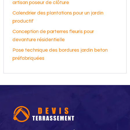
artisan poseur de clôture
Calendrier des plantations pour un jardin
productif
Conception de parterres fleuris pour
devanture résidentielle
Pose technique des bordures jardin beton
préfabriquées