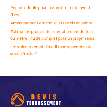
Période idéale pour la dernière tonte avant
l’hiver
Aménagement optimal d’un terrain en pente
Estimation précise de l’enrochement de talus
au mètre : guide complet pour un projet réussi
Entretien hivernal : faut-il tondre pendant la
saison froide ?