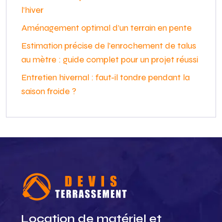
l’hiver
Aménagement optimal d’un terrain en pente
Estimation précise de l’enrochement de talus
au mètre : guide complet pour un projet réussi
Entretien hivernal : faut-il tondre pendant la
saison froide ?
Location de matériel et