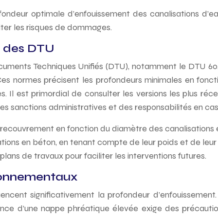
rofondeur optimale d’enfouissement des canalisations d’
miter les risques de dommages.
t des DTU
cuments Techniques Unifiés (DTU), notamment le DTU 60.11
e. Ces normes précisent les profondeurs minimales en fonc
es. Il est primordial de consulter les versions les plus 
s sanctions administratives et des responsabilités en cas
 recouvrement en fonction du diamètre des canalisations 
ations en béton, en tenant compte de leur poids et de leur
lans de travaux pour faciliter les interventions futures.
ronnementaux
uencent significativement la profondeur d’enfouissement
ce d’une nappe phréatique élevée exige des précautions 