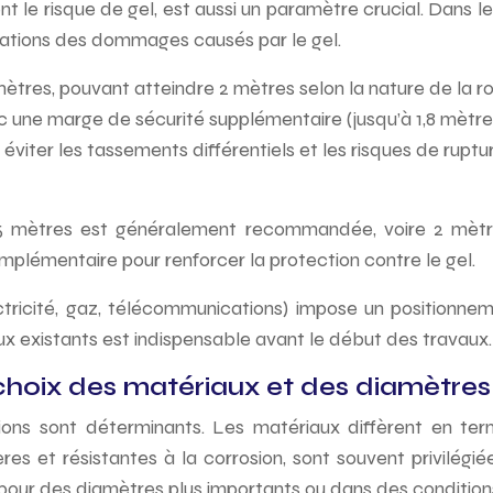
nt le risque de gel, est aussi un paramètre crucial. Dans l
isations des dommages causés par le gel.
ètres, pouvant atteindre 2 mètres selon la nature de la ro
c une marge de sécurité supplémentaire (jusqu’à 1,8 mètre
r éviter les tassements différentiels et les risques de 
,5 mètres est généralement recommandée, voire 2 mètres
complémentaire pour renforcer la protection contre le gel.
tricité, gaz, télécommunications) impose un positionneme
x existants est indispensable avant le début des travaux.
choix des matériaux et des diamètres
ons sont déterminants. Les matériaux diffèrent en term
es et résistantes à la corrosion, sont souvent privilégié
s pour des diamètres plus importants ou dans des conditio