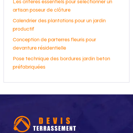
Les critères essentiels pour sélectionner un
artisan poseur de clôture
Calendrier des plantations pour un jardin
productif
Conception de parterres fleuris pour
devanture résidentielle
Pose technique des bordures jardin beton
préfabriquées