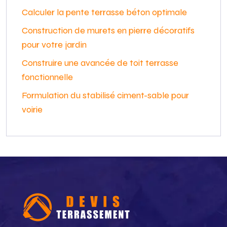
Calculer la pente terrasse béton optimale
Construction de murets en pierre décoratifs
pour votre jardin
Construire une avancée de toit terrasse
fonctionnelle
Formulation du stabilisé ciment-sable pour
voirie