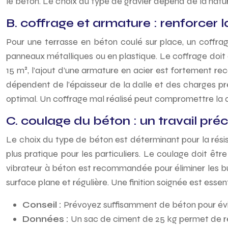
le béton. Le choix du type de gravier dépend de la nat
B. coffrage et armature : renforcer l
Pour une terrasse en béton coulé sur place, un coffrag
panneaux métalliques ou en plastique. Le coffrage doit 
15 m², l’ajout d’une armature en acier est fortement re
dépendent de l’épaisseur de la dalle et des charges pré
optimal. Un coffrage mal réalisé peut compromettre la qu
C. coulage du béton : un travail préc
Le choix du type de béton est déterminant pour la résista
plus pratique pour les particuliers. Le coulage doit être
vibrateur à béton est recommandée pour éliminer les bul
surface plane et régulière. Une finition soignée est esse
Conseil :
Prévoyez suffisamment de béton pour évit
Données :
Un sac de ciment de 25 kg permet de réa