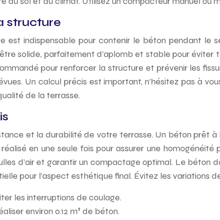
ure du sol et du climat. Utilisez un compacteur manuel o
a structure
e est indispensable pour contenir le béton pendant le séc
être solide, parfaitement d’aplomb et stable pour éviter t
commandé pour renforcer la structure et prévenir les fis
vues. Un calcul précis est important, n’hésitez pas à vo
alité de la terrasse.
is
nce et la durabilité de votre terrasse. Un béton prêt à l’
 réalisé en une seule fois pour assurer une homogénéité pa
les d’air et garantir un compactage optimal. Le béton do
ntielle pour l’aspect esthétique final. Évitez les variatio
er les interruptions de coulage.
liser environ 0.12 m³ de béton.