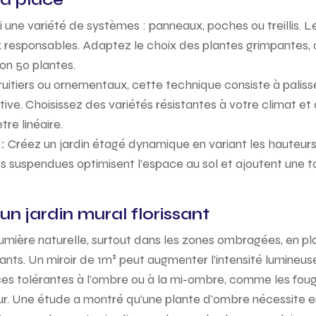
 une variété de systèmes : panneaux, poches ou treillis. 
x responsables. Adaptez le choix des plantes grimpantes,
ron 50 plantes.
ruitiers ou ornementaux, cette technique consiste à palisse
ve. Choisissez des variétés résistantes à votre climat et 
re linéaire.
 :
Créez un jardin étagé dynamique en variant les hauteurs
es suspendues optimisent l’espace au sol et ajoutent une t
un jardin mural florissant
lumière naturelle, surtout dans les zones ombragées, en pl
nants. Un miroir de 1m² peut augmenter l’intensité lumineu
ces tolérantes à l’ombre ou à la mi-ombre, comme les foug
e mur. Une étude a montré qu’une plante d’ombre nécessite 