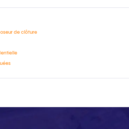
poseur de clôture
entielle
quées