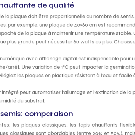
chauffante de qualité
 de la plaque doit être proportionnelle au nombre de semis
tes, par exemple, une plaque de 40×60 cm est recommand
apacité de la plaque à maintenir une température stable.
que plus grande peut nécessiter 60 watts ou plus. Choisis
umérique avec affichage digital est indispensable pour un
/arrêt. Une variation de 1°C peut impacter la germinatio
vilégiez les plaques en plastique résistant à l’eau et fac
 intégré peut automatiser l’allumage et l’extinction de la
midité du substrat.
 semis: comparaison
es: les plaques classiques, les tapis chauffants flexib
ues classiques sont abordables (entre 20€ et 50€), mais 