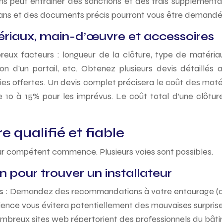
s peut entraîner des sanctions et des frais supplémentair
ans et des documents précis pourront vous être demandés 
ériaux, main-d’œuvre et accessoires
ux facteurs : longueur de la clôture, type de matériaux 
on d’un portail, etc. Obtenez plusieurs devis détaillés a
ties offertes. Un devis complet précisera le coût des mat
e de 10 à 15% pour les imprévus. Le coût total d’une clôt
e qualifié et fiable
teur compétent commence. Plusieurs voies sont possibles.
n pour trouver un installateur
s :
Demandez des recommandations à votre entourage (amis,
érience vous évitera potentiellement des mauvaises surprise
breux sites web répertorient des professionnels du bâtiment