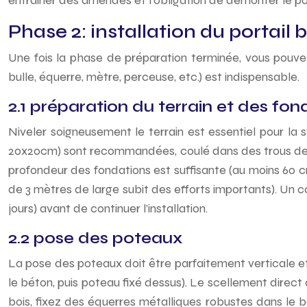
entraîner des amendes et l’obligation de démonter le por
Phase 2: installation du portail
Une fois la phase de préparation terminée, vous pouvez 
bulle, équerre, mètre, perceuse, etc.) est indispensable.
2.1 préparation du terrain et des fon
Niveler soigneusement le terrain est essentiel pour la 
20x20cm) sont recommandées, coulé dans des trous de 80
profondeur des fondations est suffisante (au moins 60 cm
de 3 mètres de large subit des efforts importants). Un
jours) avant de continuer l’installation.
2.2 pose des poteaux
La pose des poteaux doit être parfaitement verticale et 
le béton, puis poteau fixé dessus). Le scellement direct of
bois, fixez des équerres métalliques robustes dans le 