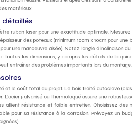
nstallation réussie. Plusieurs étapes clés sont à consid
des matériaux.
 détaillés
mètre ruban laser pour une exactitude optimale. Mesurez l
 l’épaisseur des poteaux (minimum 10cm x 10cm pour une bo
our une manoeuvre aisée). Notez l’angle d’inclinaison du te
vec toutes les dimensions, y compris les détails de la quinc
 peut entraîner des problèmes importants lors du montage.
soires
té et le coût total du projet. Le bois traité autoclave (cl
ler. L’acier galvanisé ou thermolaqué assure une robustesse
 allient résistance et faible entretien. Choisissez des 
oxydable pour sa résistance à la corrosion. Prévoyez un bu
oignées).