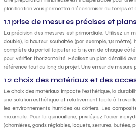
Une préparation minutieuse est indispensable pour une i
planification vous permettra d’économiser du temps et 
1.1 prise de mesures précises et plans
La précision des mesures est primordiale. Utilisez un 
double), la hauteur souhaitée (par exemple, 1,8 mètre),
complète du portail (ajouter 10 à 15 cm de chaque côté p
pour vérifier l’horizontalité. Réalisez un plan détaillé a
référence tout au long du projet. Une erreur de mesure
1.2 choix des matériaux et des acces
Le choix des matériaux impacte l’esthétique, la durabili
une solution esthétique et relativement facile à travail
les environnements humides ou côtiers. Les composites
maximale. Pour la quincaillerie, privilégiez l’acier in
(charnières, gonds réglables, loquets, serrures, butées, p